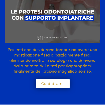
Pazienti che desiderano tornare ad avere una
masticazione fissa o parzialmente fissa,
eliminando inoltre le patologie che derivano
dalla perdita dei denti per riappropriarsi
finalmente del proprio magnifico sorriso.
Contattami